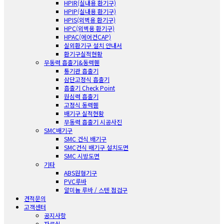
HPIR(실내용 환기구)
HPIP(실내용 환기구)
HPIS(외벽용 환기구)
HPC(외벽용 환기구)
HPAC(에어컨CAP)
실외환기구 설치 안내서
환기구실적현황
무동력 흡출기&동력휀
통기관 흡출기
삼단고정식 흡출기
흡출기 Check Point
원심력 흡출기
고정식 동력휀
배기구 실적현황
무동력 흡출기 시공사진
SMC배기구
SMC 건식 배기구
SMC건식 배기구 설치도면
SMC 시방도면
기타
ABS원형기구
PVC루바
알미늄 루바 / 스텐 점검구
견적문의
고객센터
공지사항
자료실