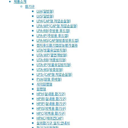
제품소개
환기구
LVA(일반형)
LVS(일반형)
LPA(CAP형 저압손실형)
LPA-WP(CAP형 저압손실형)
LPA-RB(주방용 후드캡)
LPA-IP(주방용 후드캡)
LPA-MS(CAP형방충망후드캡)
렌지후드환기캡성능평가결과
UTA(빗물유입방지형)
UTA-WP(옆면개방형)
UTA-RB(역풍방지형)
UTA-IP(빗물유입방지형)
UTA-MS(방충망형)
LPS-(CAP형 저압손실형)
PVA(원형 루바형)
사각원팬형
원팬형
HPH(실내용 환기구)
HPIR(실내용 환기구)
HPIP(실내용 환기구)
HPIS(외벽용 환기구)
HPC(외벽용 환기구)
HPAC(에어컨CAP)
실외환기구 설치 안내서
환기구실적현황