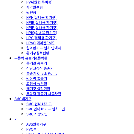
PVA(원형 루바형)
사각원팬형
원팬형
HPH(실내용 환기구)
HPIR(실내용 환기구)
HPIP(실내용 환기구)
HPIS(외벽용 환기구)
HPC(외벽용 환기구)
HPAC(에어컨CAP)
실외환기구 설치 안내서
환기구실적현황
무동력 흡출기&동력휀
통기관 흡출기
삼단고정식 흡출기
흡출기 Check Point
원심력 흡출기
고정식 동력휀
배기구 실적현황
무동력 흡출기 시공사진
SMC배기구
SMC 건식 배기구
SMC건식 배기구 설치도면
SMC 시방도면
기타
ABS원형기구
PVC루바