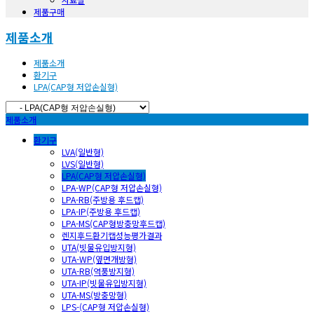
제품구매
제품소개
제품소개
환기구
LPA(CAP형 저압손실형)
제품소개
환기구
LVA(일반형)
LVS(일반형)
LPA(CAP형 저압손실형)
LPA-WP(CAP형 저압손실형)
LPA-RB(주방용 후드캡)
LPA-IP(주방용 후드캡)
LPA-MS(CAP형방충망후드캡)
렌지후드환기캡성능평가결과
UTA(빗물유입방지형)
UTA-WP(옆면개방형)
UTA-RB(역풍방지형)
UTA-IP(빗물유입방지형)
UTA-MS(방충망형)
LPS-(CAP형 저압손실형)