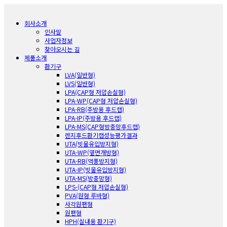
회사소개
인사말
사업자정보
찾아오시는 길
제품소개
환기구
LVA(일반형)
LVS(일반형)
LPA(CAP형 저압손실형)
LPA-WP(CAP형 저압손실형)
LPA-RB(주방용 후드캡)
LPA-IP(주방용 후드캡)
LPA-MS(CAP형방충망후드캡)
렌지후드환기캡성능평가결과
UTA(빗물유입방지형)
UTA-WP(옆면개방형)
UTA-RB(역풍방지형)
UTA-IP(빗물유입방지형)
UTA-MS(방충망형)
LPS-(CAP형 저압손실형)
PVA(원형 루바형)
사각원팬형
원팬형
HPH(실내용 환기구)