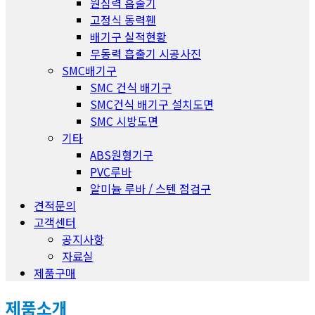
원심력 흡출기
고정식 동력휀
배기구 실적현황
무동력 흡출기 시공사진
SMC배기구
SMC 건식 배기구
SMC건식 배기구 설치도면
SMC 시방도면
기타
ABS원형기구
PVC루바
알미늄 루바 / 스텐 점검구
견적문의
고객센터
공지사항
자료실
제품구매
제품소개