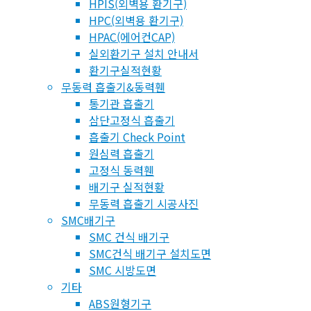
HPIS(외벽용 환기구)
HPC(외벽용 환기구)
HPAC(에어컨CAP)
실외환기구 설치 안내서
환기구실적현황
무동력 흡출기&동력휀
통기관 흡출기
삼단고정식 흡출기
흡출기 Check Point
원심력 흡출기
고정식 동력휀
배기구 실적현황
무동력 흡출기 시공사진
SMC배기구
SMC 건식 배기구
SMC건식 배기구 설치도면
SMC 시방도면
기타
ABS원형기구