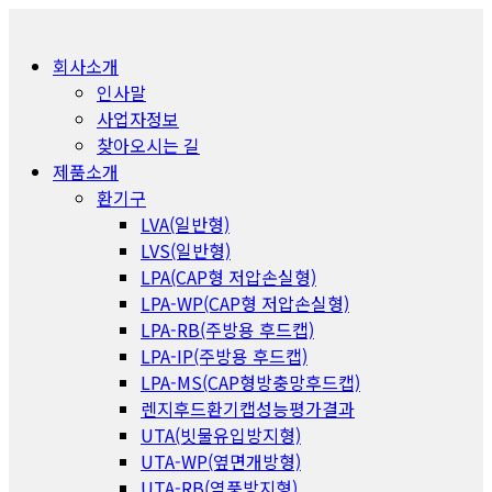
회사소개
인사말
사업자정보
찾아오시는 길
제품소개
환기구
LVA(일반형)
LVS(일반형)
LPA(CAP형 저압손실형)
LPA-WP(CAP형 저압손실형)
LPA-RB(주방용 후드캡)
LPA-IP(주방용 후드캡)
LPA-MS(CAP형방충망후드캡)
렌지후드환기캡성능평가결과
UTA(빗물유입방지형)
UTA-WP(옆면개방형)
UTA-RB(역풍방지형)