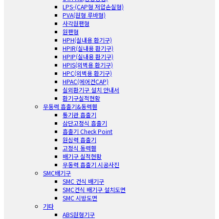
LPS-(CAP형 저압손실형)
PVA(원형 루바형)
사각원팬형
원팬형
HPH(실내용 환기구)
HPIR(실내용 환기구)
HPIP(실내용 환기구)
HPIS(외벽용 환기구)
HPC(외벽용 환기구)
HPAC(에어컨CAP)
실외환기구 설치 안내서
환기구실적현황
무동력 흡출기&동력휀
통기관 흡출기
삼단고정식 흡출기
흡출기 Check Point
원심력 흡출기
고정식 동력휀
배기구 실적현황
무동력 흡출기 시공사진
SMC배기구
SMC 건식 배기구
SMC건식 배기구 설치도면
SMC 시방도면
기타
ABS원형기구