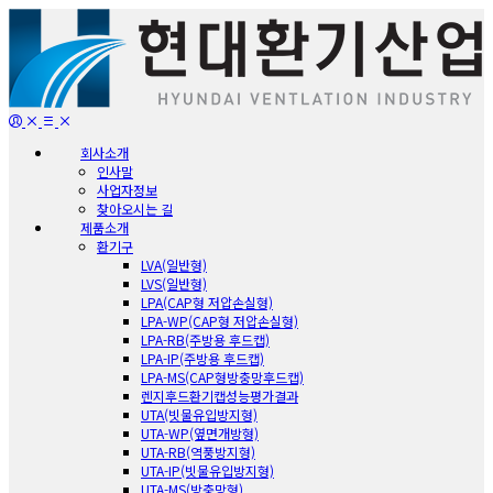
회사소개
인사말
사업자정보
찾아오시는 길
제품소개
환기구
LVA(일반형)
LVS(일반형)
LPA(CAP형 저압손실형)
LPA-WP(CAP형 저압손실형)
LPA-RB(주방용 후드캡)
LPA-IP(주방용 후드캡)
LPA-MS(CAP형방충망후드캡)
렌지후드환기캡성능평가결과
UTA(빗물유입방지형)
UTA-WP(옆면개방형)
UTA-RB(역풍방지형)
UTA-IP(빗물유입방지형)
UTA-MS(방충망형)