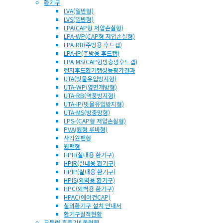
환기구
LVA(일반형)
LVS(일반형)
LPA(CAP형 저압손실형)
LPA-WP(CAP형 저압손실형)
LPA-RB(주방용 후드캡)
LPA-IP(주방용 후드캡)
LPA-MS(CAP형방충망후드캡)
렌지후드환기캡성능평가결과
UTA(빗물유입방지형)
UTA-WP(옆면개방형)
UTA-RB(역풍방지형)
UTA-IP(빗물유입방지형)
UTA-MS(방충망형)
LPS-(CAP형 저압손실형)
PVA(원형 루바형)
사각원팬형
원팬형
HPH(실내용 환기구)
HPIR(실내용 환기구)
HPIP(실내용 환기구)
HPIS(외벽용 환기구)
HPC(외벽용 환기구)
HPAC(에어컨CAP)
실외환기구 설치 안내서
환기구실적현황
무동력 흡출기&동력휀