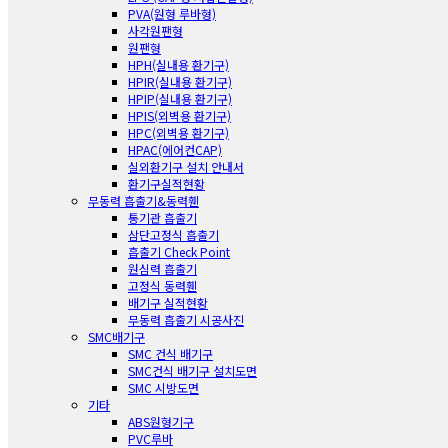
PVA(원형 루바형)
사각원팬형
원팬형
HPH(실내용 환기구)
HPIR(실내용 환기구)
HPIP(실내용 환기구)
HPIS(외벽용 환기구)
HPC(외벽용 환기구)
HPAC(에어컨CAP)
실외환기구 설치 안내서
환기구실적현황
무동력 흡출기&동력휀
통기관 흡출기
삼단고정식 흡출기
흡출기 Check Point
원심력 흡출기
고정식 동력휀
배기구 실적현황
무동력 흡출기 시공사진
SMC배기구
SMC 건식 배기구
SMC건식 배기구 설치도면
SMC 시방도면
기타
ABS원형기구
PVC루바