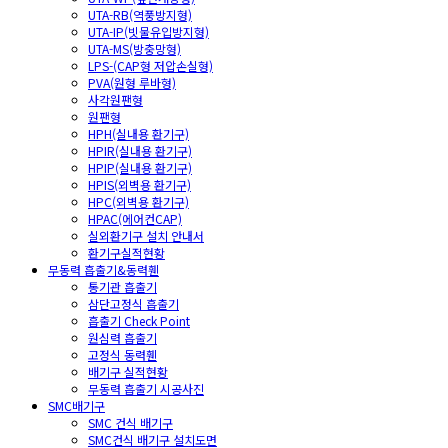
UTA-RB(역풍방지형)
UTA-IP(빗물유입방지형)
UTA-MS(방충망형)
LPS-(CAP형 저압손실형)
PVA(원형 루바형)
사각원팬형
원팬형
HPH(실내용 환기구)
HPIR(실내용 환기구)
HPIP(실내용 환기구)
HPIS(외벽용 환기구)
HPC(외벽용 환기구)
HPAC(에어컨CAP)
실외환기구 설치 안내서
환기구실적현황
무동력 흡출기&동력휀
통기관 흡출기
삼단고정식 흡출기
흡출기 Check Point
원심력 흡출기
고정식 동력휀
배기구 실적현황
무동력 흡출기 시공사진
SMC배기구
SMC 건식 배기구
SMC건식 배기구 설치도면