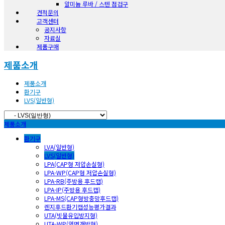
알미늄 루바 / 스텐 점검구
견적문의
고객센터
공지사항
자료실
제품구매
제품소개
제품소개
환기구
LVS(일반형)
제품소개
환기구
LVA(일반형)
LVS(일반형)
LPA(CAP형 저압손실형)
LPA-WP(CAP형 저압손실형)
LPA-RB(주방용 후드캡)
LPA-IP(주방용 후드캡)
LPA-MS(CAP형방충망후드캡)
렌지후드환기캡성능평가결과
UTA(빗물유입방지형)
UTA-WP(옆면개방형)