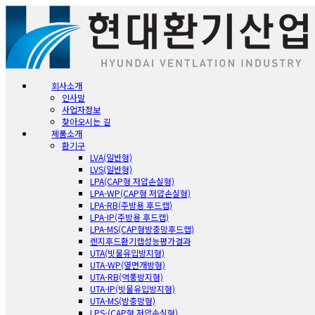
회사소개
인사말
사업자정보
찾아오시는 길
제품소개
환기구
LVA(일반형)
LVS(일반형)
LPA(CAP형 저압손실형)
LPA-WP(CAP형 저압손실형)
LPA-RB(주방용 후드캡)
LPA-IP(주방용 후드캡)
LPA-MS(CAP형방충망후드캡)
렌지후드환기캡성능평가결과
UTA(빗물유입방지형)
UTA-WP(옆면개방형)
UTA-RB(역풍방지형)
UTA-IP(빗물유입방지형)
UTA-MS(방충망형)
LPS-(CAP형 저압손실형)