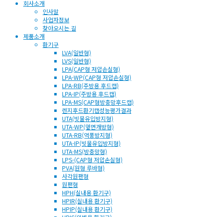
회사소개
인사말
사업자정보
찾아오시는 길
제품소개
환기구
LVA(일반형)
LVS(일반형)
LPA(CAP형 저압손실형)
LPA-WP(CAP형 저압손실형)
LPA-RB(주방용 후드캡)
LPA-IP(주방용 후드캡)
LPA-MS(CAP형방충망후드캡)
렌지후드환기캡성능평가결과
UTA(빗물유입방지형)
UTA-WP(옆면개방형)
UTA-RB(역풍방지형)
UTA-IP(빗물유입방지형)
UTA-MS(방충망형)
LPS-(CAP형 저압손실형)
PVA(원형 루바형)
사각원팬형
원팬형
HPH(실내용 환기구)
HPIR(실내용 환기구)
HPIP(실내용 환기구)