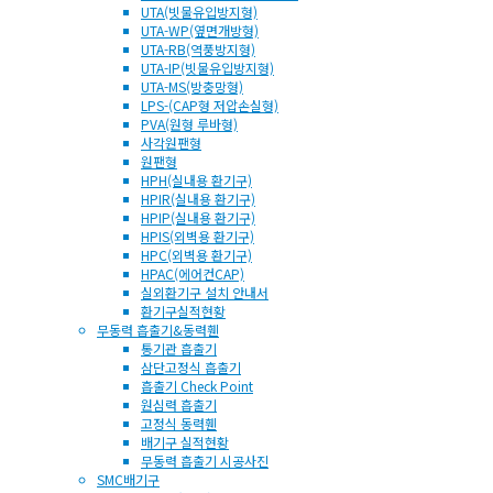
UTA(빗물유입방지형)
UTA-WP(옆면개방형)
UTA-RB(역풍방지형)
UTA-IP(빗물유입방지형)
UTA-MS(방충망형)
LPS-(CAP형 저압손실형)
PVA(원형 루바형)
사각원팬형
원팬형
HPH(실내용 환기구)
HPIR(실내용 환기구)
HPIP(실내용 환기구)
HPIS(외벽용 환기구)
HPC(외벽용 환기구)
HPAC(에어컨CAP)
실외환기구 설치 안내서
환기구실적현황
무동력 흡출기&동력휀
통기관 흡출기
삼단고정식 흡출기
흡출기 Check Point
원심력 흡출기
고정식 동력휀
배기구 실적현황
무동력 흡출기 시공사진
SMC배기구