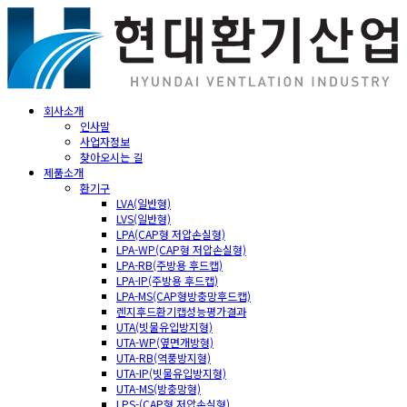
회사소개
인사말
사업자정보
찾아오시는 길
제품소개
환기구
LVA(일반형)
LVS(일반형)
LPA(CAP형 저압손실형)
LPA-WP(CAP형 저압손실형)
LPA-RB(주방용 후드캡)
LPA-IP(주방용 후드캡)
LPA-MS(CAP형방충망후드캡)
렌지후드환기캡성능평가결과
UTA(빗물유입방지형)
UTA-WP(옆면개방형)
UTA-RB(역풍방지형)
UTA-IP(빗물유입방지형)
UTA-MS(방충망형)
LPS-(CAP형 저압손실형)