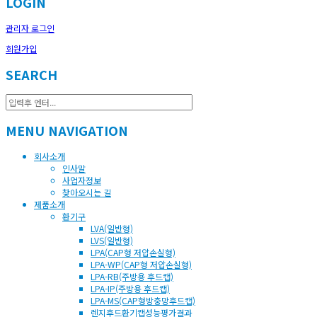
LOGIN
관리자 로그인
회원가입
SEARCH
MENU NAVIGATION
회사소개
인사말
사업자정보
찾아오시는 길
제품소개
환기구
LVA(일반형)
LVS(일반형)
LPA(CAP형 저압손실형)
LPA-WP(CAP형 저압손실형)
LPA-RB(주방용 후드캡)
LPA-IP(주방용 후드캡)
LPA-MS(CAP형방충망후드캡)
렌지후드환기캡성능평가결과