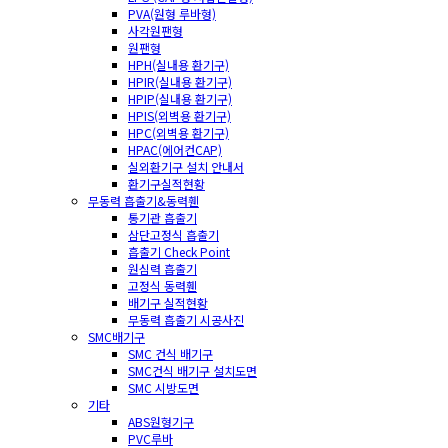
PVA(원형 루바형)
사각원팬형
원팬형
HPH(실내용 환기구)
HPIR(실내용 환기구)
HPIP(실내용 환기구)
HPIS(외벽용 환기구)
HPC(외벽용 환기구)
HPAC(에어컨CAP)
실외환기구 설치 안내서
환기구실적현황
무동력 흡출기&동력휀
통기관 흡출기
삼단고정식 흡출기
흡출기 Check Point
원심력 흡출기
고정식 동력휀
배기구 실적현황
무동력 흡출기 시공사진
SMC배기구
SMC 건식 배기구
SMC건식 배기구 설치도면
SMC 시방도면
기타
ABS원형기구
PVC루바