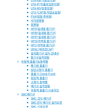
UTA-IP(빗물유입방지형)
UTA-MS(방충망형)
LPS-(CAP형 저압손실형)
PVA(원형 루바형)
사각원팬형
원팬형
HPH(실내용 환기구)
HPIR(실내용 환기구)
HPIP(실내용 환기구)
HPIS(외벽용 환기구)
HPC(외벽용 환기구)
HPAC(에어컨CAP)
실외환기구 설치 안내서
환기구실적현황
무동력 흡출기&동력휀
통기관 흡출기
삼단고정식 흡출기
흡출기 Check Point
원심력 흡출기
고정식 동력휀
배기구 실적현황
무동력 흡출기 시공사진
SMC배기구
SMC 건식 배기구
SMC건식 배기구 설치도면
SMC 시방도면