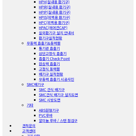
HPH(실내용 환기구)
HPIR(실내용 환기구)
HPIP(실내용 환기구)
HPIS(외벽용 환기구)
HPC(외벽용 환기구)
HPAC(에어컨CAP)
실외환기구 설치 안내서
환기구실적현황
무동력 흡출기&동력휀
통기관 흡출기
삼단고정식 흡출기
흡출기 Check Point
원심력 흡출기
고정식 동력휀
배기구 실적현황
무동력 흡출기 시공사진
SMC배기구
SMC 건식 배기구
SMC건식 배기구 설치도면
SMC 시방도면
기타
ABS원형기구
PVC루바
알미늄 루바 / 스텐 점검구
견적문의
고객센터
공지사항