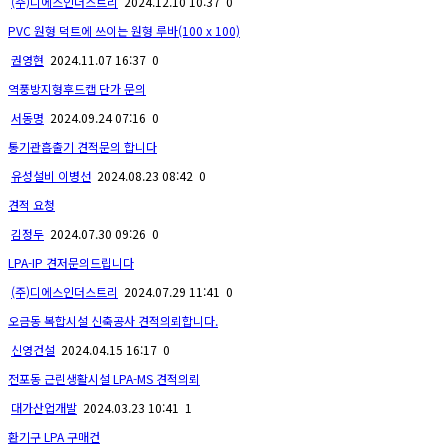
(주)디에스인더스트리
2024.12.10 10:37
0
PVC 원형 덕트에 쓰이는 원형 루바(100 x 100)
권영현
2024.11.07 16:37
0
역풍방지형후드캡 단가 문의
서동명
2024.09.24 07:16
0
통기관흡출기 견적문의 합니다
유성설비 이병선
2024.08.23 08:42
0
견적 요청
김정두
2024.07.30 09:26
0
LPA-IP 견저문의드립니다
(주)디에스인더스트리
2024.07.29 11:41
0
오금동 복합시설 신축공사 견적의뢰합니다.
신영건설
2024.04.15 16:17
0
전포동 근린생활시설 LPA-MS 견적의뢰
대가산업개발
2024.03.23 10:41
1
환기구 LPA 구매건