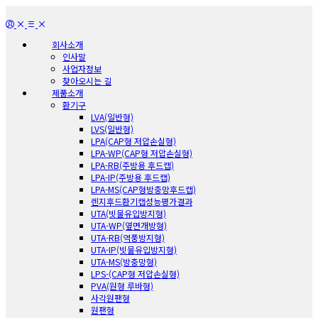
회사소개
인사말
사업자정보
찾아오시는 길
제품소개
환기구
LVA(일반형)
LVS(일반형)
LPA(CAP형 저압손실형)
LPA-WP(CAP형 저압손실형)
LPA-RB(주방용 후드캡)
LPA-IP(주방용 후드캡)
LPA-MS(CAP형방충망후드캡)
렌지후드환기캡성능평가결과
UTA(빗물유입방지형)
UTA-WP(옆면개방형)
UTA-RB(역풍방지형)
UTA-IP(빗물유입방지형)
UTA-MS(방충망형)
LPS-(CAP형 저압손실형)
PVA(원형 루바형)
사각원팬형
원팬형