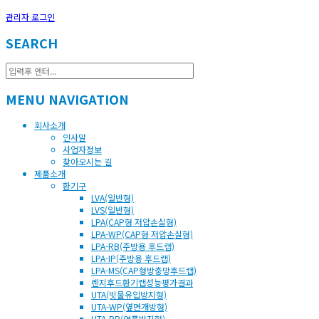
관리자 로그인
SEARCH
MENU NAVIGATION
회사소개
인사말
사업자정보
찾아오시는 길
제품소개
환기구
LVA(일반형)
LVS(일반형)
LPA(CAP형 저압손실형)
LPA-WP(CAP형 저압손실형)
LPA-RB(주방용 후드캡)
LPA-IP(주방용 후드캡)
LPA-MS(CAP형방충망후드캡)
렌지후드환기캡성능평가결과
UTA(빗물유입방지형)
UTA-WP(옆면개방형)
UTA-RB(역풍방지형)