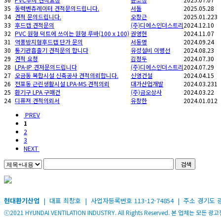
35
동력벤츄레이터 견적문의드립니다.
서돌
2025.05.28
34
견적 문의드립니다.
오창근
2025.01.22
3
33
후드캡 견적문의
(주)디에스인더스트리
2024.12.10
32
PVC 원형 덕트에 쓰이는 원형 루바(100 x 100)
권영현
2024.11.07
31
역풍방지형후드캡 단가 문의
서동명
2024.09.24
30
통기관흡출기 견적문의 합니다
유성설비 이병선
2024.08.23
29
견적 요청
김정두
2024.07.30
28
LPA-IP 견저문의드립니다
(주)디에스인더스트리
2024.07.29
27
오금동 복합시설 신축공사 견적의뢰합니다.
신영건설
2024.04.15
26
전포동 근린생활시설 LPA-MS 견적의뢰
대가산업개발
2024.03.23
1
25
환기구 LPA 구매건
(주)금오상사
2024.03.22
24
디퓨져 견적의뢰서
유창한
2024.01.01
2
PREV
1
2
3
NEXT
검색
현대환기산업
| 대표 최창호 | 사업자등록번호 113-12-74854 | 주소 경기도 광명시 가재
ⓒ2021 HYUNDAI VENTILATION INDUSTRY. All Rights Reserved. 본 업체