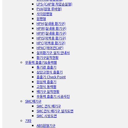
LPS-(CAP형 저압손실형)
PVA(원형 루바형)
사각원팬형
원팬형
HPH(실내용 환기구)
HPIR(실내용 환기구)
HPIP(실내용 환기구)
HPIS(외벽용 환기구)
HPC(외벽용 환기구)
HPAC(에어컨CAP)
실외환기구 설치 안내서
환기구실적현황
무동력 흡출기&동력휀
통기관 흡출기
삼단고정식 흡출기
흡출기 Check Point
원심력 흡출기
고정식 동력휀
배기구 실적현황
무동력 흡출기 시공사진
SMC배기구
SMC 건식 배기구
SMC건식 배기구 설치도면
SMC 시방도면
기타
ABS원형기구