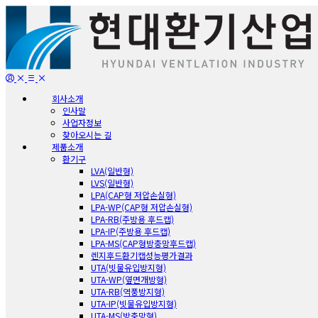
회사소개
인사말
사업자정보
찾아오시는 길
제품소개
환기구
LVA(일반형)
LVS(일반형)
LPA(CAP형 저압손실형)
LPA-WP(CAP형 저압손실형)
LPA-RB(주방용 후드캡)
LPA-IP(주방용 후드캡)
LPA-MS(CAP형방충망후드캡)
렌지후드환기캡성능평가결과
UTA(빗물유입방지형)
UTA-WP(옆면개방형)
UTA-RB(역풍방지형)
UTA-IP(빗물유입방지형)
UTA-MS(방충망형)