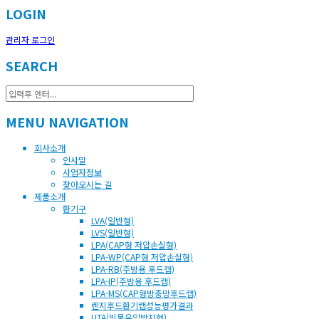
LOGIN
관리자 로그인
SEARCH
MENU NAVIGATION
회사소개
인사말
사업자정보
찾아오시는 길
제품소개
환기구
LVA(일반형)
LVS(일반형)
LPA(CAP형 저압손실형)
LPA-WP(CAP형 저압손실형)
LPA-RB(주방용 후드캡)
LPA-IP(주방용 후드캡)
LPA-MS(CAP형방충망후드캡)
렌지후드환기캡성능평가결과
UTA(빗물유입방지형)