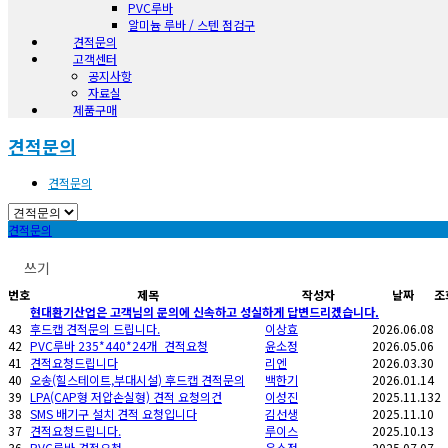
PVC루바
알미늄 루바 / 스텐 점검구
견적문의
고객센터
공지사항
자료실
제품구매
견적문의
견적문의
견적문의
쓰기
번호
제목
작성자
날짜
조
현대환기산업은 고객님의 문의에 신속하고 성실하게 답변드리겠습니다.
43
후드캡 견적문의 드립니다.
이상효
2026.06.08
42
PVC루바 235*440*24개_견적요청
윤소정
2026.05.06
41
견적요청드립니다
리엔
2026.03.30
40
오송(힐스테이트,부대시설) 후드캡 견적문의
백한기
2026.01.14
39
LPA(CAP형 저압손실형) 견적 요청의건
이성진
2025.11.13
2
38
SMS 배기구 설치 견적 요청입니다
김선생
2025.11.10
37
견적요청드립니다.
루이스
2025.10.13
36
PVC루바 견적요청
윤소정
2025.07.07