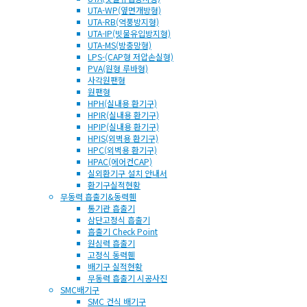
UTA-WP(옆면개방형)
UTA-RB(역풍방지형)
UTA-IP(빗물유입방지형)
UTA-MS(방충망형)
LPS-(CAP형 저압손실형)
PVA(원형 루바형)
사각원팬형
원팬형
HPH(실내용 환기구)
HPIR(실내용 환기구)
HPIP(실내용 환기구)
HPIS(외벽용 환기구)
HPC(외벽용 환기구)
HPAC(에어컨CAP)
실외환기구 설치 안내서
환기구실적현황
무동력 흡출기&동력휀
통기관 흡출기
삼단고정식 흡출기
흡출기 Check Point
원심력 흡출기
고정식 동력휀
배기구 실적현황
무동력 흡출기 시공사진
SMC배기구
SMC 건식 배기구