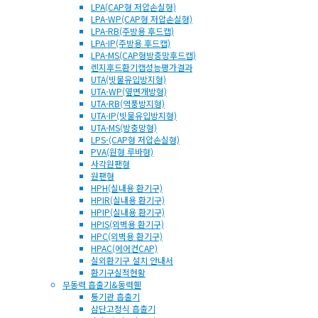
LPA(CAP형 저압손실형)
LPA-WP(CAP형 저압손실형)
LPA-RB(주방용 후드캡)
LPA-IP(주방용 후드캡)
LPA-MS(CAP형방충망후드캡)
렌지후드환기캡성능평가결과
UTA(빗물유입방지형)
UTA-WP(옆면개방형)
UTA-RB(역풍방지형)
UTA-IP(빗물유입방지형)
UTA-MS(방충망형)
LPS-(CAP형 저압손실형)
PVA(원형 루바형)
사각원팬형
원팬형
HPH(실내용 환기구)
HPIR(실내용 환기구)
HPIP(실내용 환기구)
HPIS(외벽용 환기구)
HPC(외벽용 환기구)
HPAC(에어컨CAP)
실외환기구 설치 안내서
환기구실적현황
무동력 흡출기&동력휀
통기관 흡출기
삼단고정식 흡출기