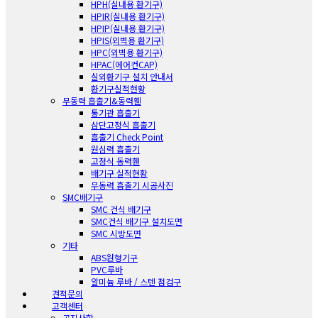
HPH(실내용 환기구)
HPIR(실내용 환기구)
HPIP(실내용 환기구)
HPIS(외벽용 환기구)
HPC(외벽용 환기구)
HPAC(에어컨CAP)
실외환기구 설치 안내서
환기구실적현황
무동력 흡출기&동력휀
통기관 흡출기
삼단고정식 흡출기
흡출기 Check Point
원심력 흡출기
고정식 동력휀
배기구 실적현황
무동력 흡출기 시공사진
SMC배기구
SMC 건식 배기구
SMC건식 배기구 설치도면
SMC 시방도면
기타
ABS원형기구
PVC루바
알미늄 루바 / 스텐 점검구
견적문의
고객센터
공지사항