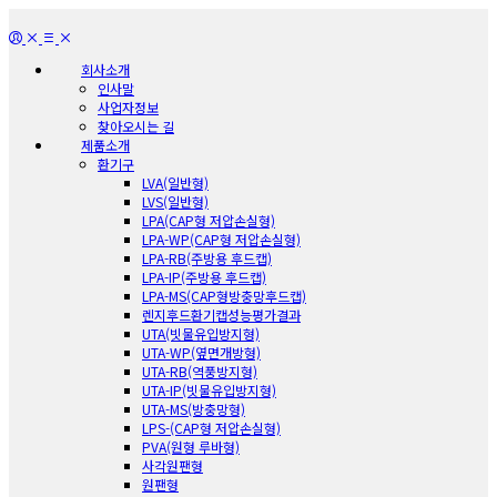
회사소개
인사말
사업자정보
찾아오시는 길
제품소개
환기구
LVA(일반형)
LVS(일반형)
LPA(CAP형 저압손실형)
LPA-WP(CAP형 저압손실형)
LPA-RB(주방용 후드캡)
LPA-IP(주방용 후드캡)
LPA-MS(CAP형방충망후드캡)
렌지후드환기캡성능평가결과
UTA(빗물유입방지형)
UTA-WP(옆면개방형)
UTA-RB(역풍방지형)
UTA-IP(빗물유입방지형)
UTA-MS(방충망형)
LPS-(CAP형 저압손실형)
PVA(원형 루바형)
사각원팬형
원팬형