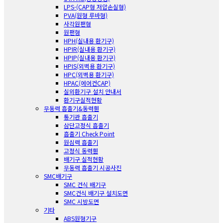
LPS-(CAP형 저압손실형)
PVA(원형 루바형)
사각원팬형
원팬형
HPH(실내용 환기구)
HPIR(실내용 환기구)
HPIP(실내용 환기구)
HPIS(외벽용 환기구)
HPC(외벽용 환기구)
HPAC(에어컨CAP)
실외환기구 설치 안내서
환기구실적현황
무동력 흡출기&동력휀
통기관 흡출기
삼단고정식 흡출기
흡출기 Check Point
원심력 흡출기
고정식 동력휀
배기구 실적현황
무동력 흡출기 시공사진
SMC배기구
SMC 건식 배기구
SMC건식 배기구 설치도면
SMC 시방도면
기타
ABS원형기구