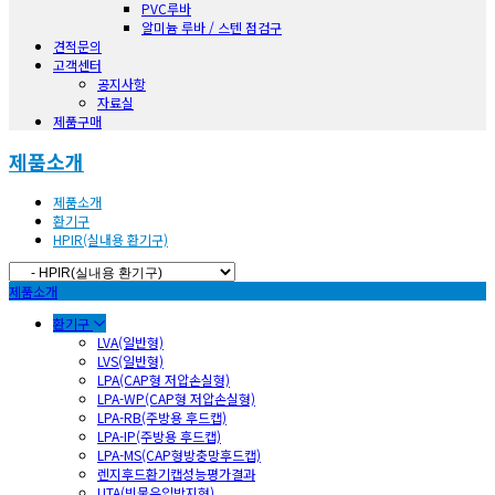
PVC루바
알미늄 루바 / 스텐 점검구
견적문의
고객센터
공지사항
자료실
제품구매
제품소개
제품소개
환기구
HPIR(실내용 환기구)
제품소개
환기구
LVA(일반형)
LVS(일반형)
LPA(CAP형 저압손실형)
LPA-WP(CAP형 저압손실형)
LPA-RB(주방용 후드캡)
LPA-IP(주방용 후드캡)
LPA-MS(CAP형방충망후드캡)
렌지후드환기캡성능평가결과
UTA(빗물유입방지형)