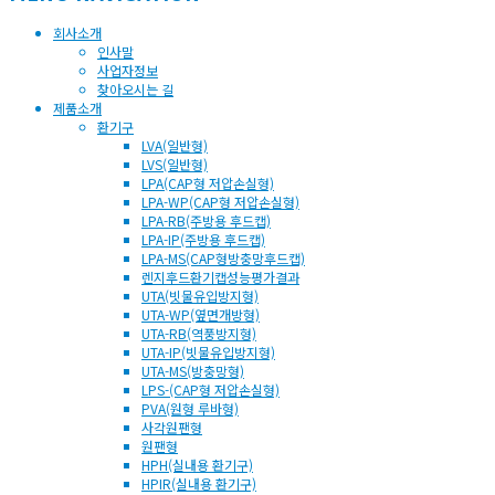
회사소개
인사말
사업자정보
찾아오시는 길
제품소개
환기구
LVA(일반형)
LVS(일반형)
LPA(CAP형 저압손실형)
LPA-WP(CAP형 저압손실형)
LPA-RB(주방용 후드캡)
LPA-IP(주방용 후드캡)
LPA-MS(CAP형방충망후드캡)
렌지후드환기캡성능평가결과
UTA(빗물유입방지형)
UTA-WP(옆면개방형)
UTA-RB(역풍방지형)
UTA-IP(빗물유입방지형)
UTA-MS(방충망형)
LPS-(CAP형 저압손실형)
PVA(원형 루바형)
사각원팬형
원팬형
HPH(실내용 환기구)
HPIR(실내용 환기구)