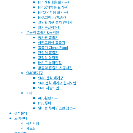
HPIP(실내용 환기구)
HPIS(외벽용 환기구)
HPC(외벽용 환기구)
HPAC(에어컨CAP)
실외환기구 설치 안내서
환기구실적현황
무동력 흡출기&동력휀
통기관 흡출기
삼단고정식 흡출기
흡출기 Check Point
원심력 흡출기
고정식 동력휀
배기구 실적현황
무동력 흡출기 시공사진
SMC배기구
SMC 건식 배기구
SMC건식 배기구 설치도면
SMC 시방도면
기타
ABS원형기구
PVC루바
알미늄 루바 / 스텐 점검구
견적문의
고객센터
공지사항
자료실