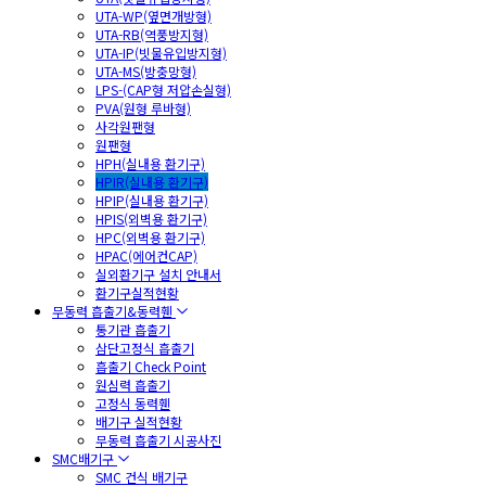
UTA-WP(옆면개방형)
UTA-RB(역풍방지형)
UTA-IP(빗물유입방지형)
UTA-MS(방충망형)
LPS-(CAP형 저압손실형)
PVA(원형 루바형)
사각원팬형
원팬형
HPH(실내용 환기구)
HPIR(실내용 환기구)
HPIP(실내용 환기구)
HPIS(외벽용 환기구)
HPC(외벽용 환기구)
HPAC(에어컨CAP)
실외환기구 설치 안내서
환기구실적현황
무동력 흡출기&동력휀
통기관 흡출기
삼단고정식 흡출기
흡출기 Check Point
원심력 흡출기
고정식 동력휀
배기구 실적현황
무동력 흡출기 시공사진
SMC배기구
SMC 건식 배기구