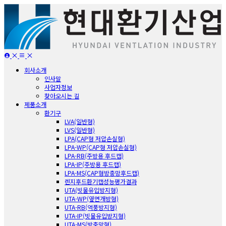
회사소개
인사말
사업자정보
찾아오시는 길
제품소개
환기구
LVA(일반형)
LVS(일반형)
LPA(CAP형 저압손실형)
LPA-WP(CAP형 저압손실형)
LPA-RB(주방용 후드캡)
LPA-IP(주방용 후드캡)
LPA-MS(CAP형방충망후드캡)
렌지후드환기캡성능평가결과
UTA(빗물유입방지형)
UTA-WP(옆면개방형)
UTA-RB(역풍방지형)
UTA-IP(빗물유입방지형)
UTA-MS(방충망형)