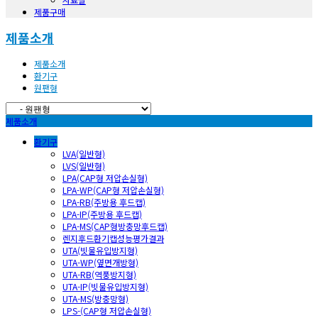
제품구매
제품소개
제품소개
환기구
원팬형
제품소개
환기구
LVA(일반형)
LVS(일반형)
LPA(CAP형 저압손실형)
LPA-WP(CAP형 저압손실형)
LPA-RB(주방용 후드캡)
LPA-IP(주방용 후드캡)
LPA-MS(CAP형방충망후드캡)
렌지후드환기캡성능평가결과
UTA(빗물유입방지형)
UTA-WP(옆면개방형)
UTA-RB(역풍방지형)
UTA-IP(빗물유입방지형)
UTA-MS(방충망형)
LPS-(CAP형 저압손실형)