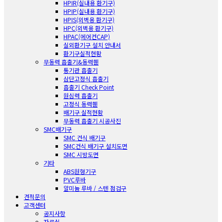
HPIR(실내용 환기구)
HPIP(실내용 환기구)
HPIS(외벽용 환기구)
HPC(외벽용 환기구)
HPAC(에어컨CAP)
실외환기구 설치 안내서
환기구실적현황
무동력 흡출기&동력휀
통기관 흡출기
삼단고정식 흡출기
흡출기 Check Point
원심력 흡출기
고정식 동력휀
배기구 실적현황
무동력 흡출기 시공사진
SMC배기구
SMC 건식 배기구
SMC건식 배기구 설치도면
SMC 시방도면
기타
ABS원형기구
PVC루바
알미늄 루바 / 스텐 점검구
견적문의
고객센터
공지사항
자료실