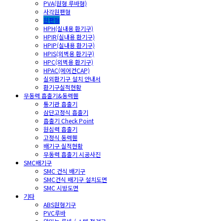
PVA(원형 루바형)
사각원팬형
원팬형
HPH(실내용 환기구)
HPIR(실내용 환기구)
HPIP(실내용 환기구)
HPIS(외벽용 환기구)
HPC(외벽용 환기구)
HPAC(에어컨CAP)
실외환기구 설치 안내서
환기구실적현황
무동력 흡출기&동력휀
통기관 흡출기
삼단고정식 흡출기
흡출기 Check Point
원심력 흡출기
고정식 동력휀
배기구 실적현황
무동력 흡출기 시공사진
SMC배기구
SMC 건식 배기구
SMC건식 배기구 설치도면
SMC 시방도면
기타
ABS원형기구
PVC루바