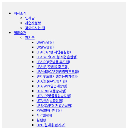
회사소개
인사말
사업자정보
찾아오시는 길
제품소개
환기구
LVA(일반형)
LVS(일반형)
LPA(CAP형 저압손실형)
LPA-WP(CAP형 저압손실형)
LPA-RB(주방용 후드캡)
LPA-IP(주방용 후드캡)
LPA-MS(CAP형방충망후드캡)
렌지후드환기캡성능평가결과
UTA(빗물유입방지형)
UTA-WP(옆면개방형)
UTA-RB(역풍방지형)
UTA-IP(빗물유입방지형)
UTA-MS(방충망형)
LPS-(CAP형 저압손실형)
PVA(원형 루바형)
사각원팬형
원팬형
HPH(실내용 환기구)