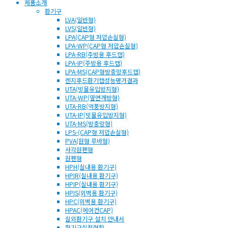
제품소개
환기구
LVA(일반형)
LVS(일반형)
LPA(CAP형 저압손실형)
LPA-WP(CAP형 저압손실형)
LPA-RB(주방용 후드캡)
LPA-IP(주방용 후드캡)
LPA-MS(CAP형방충망후드캡)
렌지후드환기캡성능평가결과
UTA(빗물유입방지형)
UTA-WP(옆면개방형)
UTA-RB(역풍방지형)
UTA-IP(빗물유입방지형)
UTA-MS(방충망형)
LPS-(CAP형 저압손실형)
PVA(원형 루바형)
사각원팬형
원팬형
HPH(실내용 환기구)
HPIR(실내용 환기구)
HPIP(실내용 환기구)
HPIS(외벽용 환기구)
HPC(외벽용 환기구)
HPAC(에어컨CAP)
실외환기구 설치 안내서
환기구실적현황