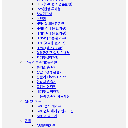
LPS-(CAP형 저압손실형)
PVA(원형 루바형)
사각원팬형
원팬형
HPH(실내용 환기구)
HPIR(실내용 환기구)
HPIP(실내용 환기구)
HPIS(외벽용 환기구)
HPC(외벽용 환기구)
HPAC(에어컨CAP)
실외환기구 설치 안내서
환기구실적현황
무동력 흡출기&동력휀
통기관 흡출기
삼단고정식 흡출기
흡출기 Check Point
원심력 흡출기
고정식 동력휀
배기구 실적현황
무동력 흡출기 시공사진
SMC배기구
SMC 건식 배기구
SMC건식 배기구 설치도면
SMC 시방도면
기타
ABS원형기구