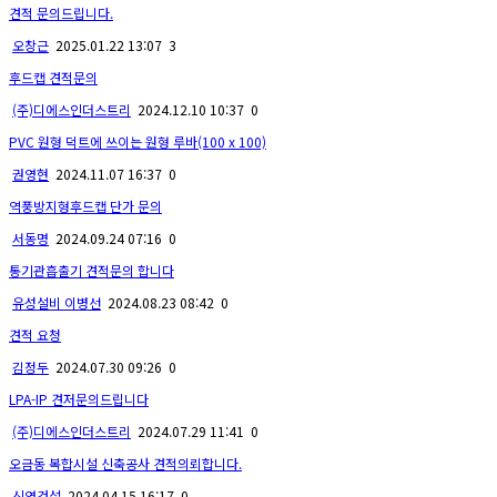
견적 문의드립니다.
오창근
2025.01.22 13:07
3
후드캡 견적문의
(주)디에스인더스트리
2024.12.10 10:37
0
PVC 원형 덕트에 쓰이는 원형 루바(100 x 100)
권영현
2024.11.07 16:37
0
역풍방지형후드캡 단가 문의
서동명
2024.09.24 07:16
0
통기관흡출기 견적문의 합니다
유성설비 이병선
2024.08.23 08:42
0
견적 요청
김정두
2024.07.30 09:26
0
LPA-IP 견저문의드립니다
(주)디에스인더스트리
2024.07.29 11:41
0
오금동 복합시설 신축공사 견적의뢰합니다.
신영건설
2024.04.15 16:17
0