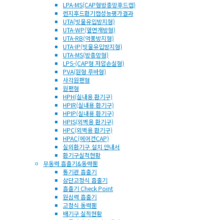
LPA-MS(CAP형방충망후드캡)
렌지후드환기캡성능평가결과
UTA(빗물유입방지형)
UTA-WP(옆면개방형)
UTA-RB(역풍방지형)
UTA-IP(빗물유입방지형)
UTA-MS(방충망형)
LPS-(CAP형 저압손실형)
PVA(원형 루바형)
사각원팬형
원팬형
HPH(실내용 환기구)
HPIR(실내용 환기구)
HPIP(실내용 환기구)
HPIS(외벽용 환기구)
HPC(외벽용 환기구)
HPAC(에어컨CAP)
실외환기구 설치 안내서
환기구실적현황
무동력 흡출기&동력휀
통기관 흡출기
삼단고정식 흡출기
흡출기 Check Point
원심력 흡출기
고정식 동력휀
배기구 실적현황