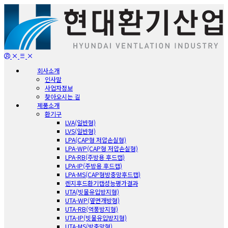
회사소개
인사말
사업자정보
찾아오시는 길
제품소개
환기구
LVA(일반형)
LVS(일반형)
LPA(CAP형 저압손실형)
LPA-WP(CAP형 저압손실형)
LPA-RB(주방용 후드캡)
LPA-IP(주방용 후드캡)
LPA-MS(CAP형방충망후드캡)
렌지후드환기캡성능평가결과
UTA(빗물유입방지형)
UTA-WP(옆면개방형)
UTA-RB(역풍방지형)
UTA-IP(빗물유입방지형)
UTA-MS(방충망형)