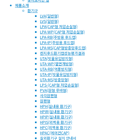
제품소개
환기구
LVA(일반형)
LVS(일반형)
LPA(CAP형 저압손실형)
LPA-WP(CAP형 저압손실형)
LPA-RB(주방용 후드캡)
LPA-IP(주방용 후드캡)
LPA-MS(CAP형방충망후드캡)
렌지후드환기캡성능평가결과
UTA(빗물유입방지형)
UTA-WP(옆면개방형)
UTA-RB(역풍방지형)
UTA-IP(빗물유입방지형)
UTA-MS(방충망형)
LPS-(CAP형 저압손실형)
PVA(원형 루바형)
사각원팬형
원팬형
HPH(실내용 환기구)
HPIR(실내용 환기구)
HPIP(실내용 환기구)
HPIS(외벽용 환기구)
HPC(외벽용 환기구)
HPAC(에어컨CAP)
실외환기구 설치 안내서