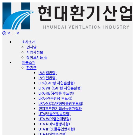
회사소개
인사말
사업자정보
찾아오시는 길
제품소개
환기구
LVA(일반형)
LVS(일반형)
LPA(CAP형 저압손실형)
LPA-WP(CAP형 저압손실형)
LPA-RB(주방용 후드캡)
LPA-IP(주방용 후드캡)
LPA-MS(CAP형방충망후드캡)
렌지후드환기캡성능평가결과
UTA(빗물유입방지형)
UTA-WP(옆면개방형)
UTA-RB(역풍방지형)
UTA-IP(빗물유입방지형)
UTA-MS(방충망형)