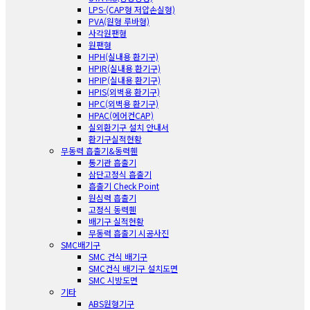
LPS-(CAP형 저압손실형)
PVA(원형 루바형)
사각원팬형
원팬형
HPH(실내용 환기구)
HPIR(실내용 환기구)
HPIP(실내용 환기구)
HPIS(외벽용 환기구)
HPC(외벽용 환기구)
HPAC(에어컨CAP)
실외환기구 설치 안내서
환기구실적현황
무동력 흡출기&동력휀
통기관 흡출기
삼단고정식 흡출기
흡출기 Check Point
원심력 흡출기
고정식 동력휀
배기구 실적현황
무동력 흡출기 시공사진
SMC배기구
SMC 건식 배기구
SMC건식 배기구 설치도면
SMC 시방도면
기타
ABS원형기구