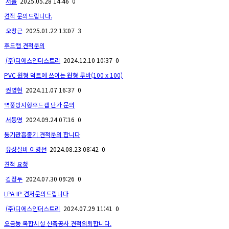
서돌
2025.05.28 14:46
0
견적 문의드립니다.
오창근
2025.01.22 13:07
3
후드캡 견적문의
(주)디에스인더스트리
2024.12.10 10:37
0
PVC 원형 덕트에 쓰이는 원형 루바(100 x 100)
권영현
2024.11.07 16:37
0
역풍방지형후드캡 단가 문의
서동명
2024.09.24 07:16
0
통기관흡출기 견적문의 합니다
유성설비 이병선
2024.08.23 08:42
0
견적 요청
김정두
2024.07.30 09:26
0
LPA-IP 견저문의드립니다
(주)디에스인더스트리
2024.07.29 11:41
0
오금동 복합시설 신축공사 견적의뢰합니다.