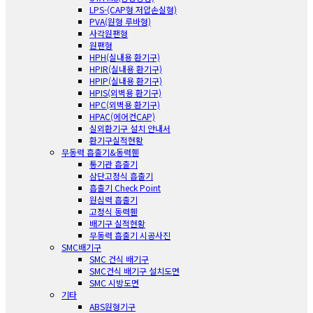
LPS-(CAP형 저압손실형)
PVA(원형 루바형)
사각원팬형
원팬형
HPH(실내용 환기구)
HPIR(실내용 환기구)
HPIP(실내용 환기구)
HPIS(외벽용 환기구)
HPC(외벽용 환기구)
HPAC(에어컨CAP)
실외환기구 설치 안내서
환기구실적현황
무동력 흡출기&동력휀
통기관 흡출기
삼단고정식 흡출기
흡출기 Check Point
원심력 흡출기
고정식 동력휀
배기구 실적현황
무동력 흡출기 시공사진
SMC배기구
SMC 건식 배기구
SMC건식 배기구 설치도면
SMC 시방도면
기타
ABS원형기구