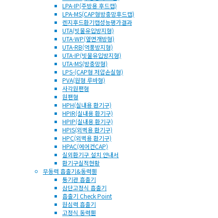
LPA-IP(주방용 후드캡)
LPA-MS(CAP형방충망후드캡)
렌지후드환기캡성능평가결과
UTA(빗물유입방지형)
UTA-WP(옆면개방형)
UTA-RB(역풍방지형)
UTA-IP(빗물유입방지형)
UTA-MS(방충망형)
LPS-(CAP형 저압손실형)
PVA(원형 루바형)
사각원팬형
원팬형
HPH(실내용 환기구)
HPIR(실내용 환기구)
HPIP(실내용 환기구)
HPIS(외벽용 환기구)
HPC(외벽용 환기구)
HPAC(에어컨CAP)
실외환기구 설치 안내서
환기구실적현황
무동력 흡출기&동력휀
통기관 흡출기
삼단고정식 흡출기
흡출기 Check Point
원심력 흡출기
고정식 동력휀