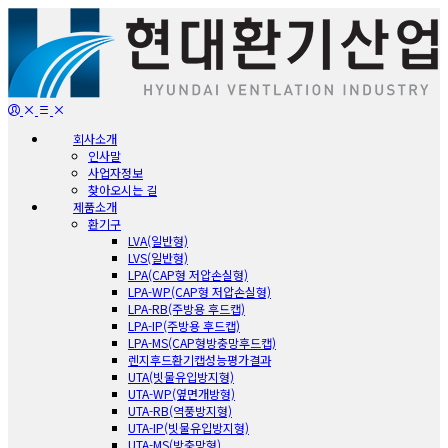
회사소개
인사말
사업자정보
찾아오시는 길
제품소개
환기구
LVA(일반형)
LVS(일반형)
LPA(CAP형 저압손실형)
LPA-WP(CAP형 저압손실형)
LPA-RB(주방용 후드캡)
LPA-IP(주방용 후드캡)
LPA-MS(CAP형방충망후드캡)
렌지후드환기캡성능평가결과
UTA(빗물유입방지형)
UTA-WP(옆면개방형)
UTA-RB(역풍방지형)
UTA-IP(빗물유입방지형)
UTA-MS(방충망형)